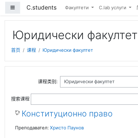
跳到主要内容
C.students
停靠面板
Факултети
C.lab услуги
Юридически факултет
首页
课程
Юридически факултет
课程类别:
搜索课程
Конституционно право
Преподавател:
Христо Паунов