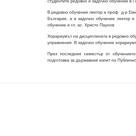
студентите редовно и задочно обучение в І 
В редовно обучение лектор е проф. д-р Ем
България, а в задочно обучение лектор е
обучение е гл. ас. Христо Паунов
Хорариумът на дисциплината в редовно обу
упражнения. В задочно обучение хорариумъ
През последния семестър от обучението
подготовка за държавния изпит по Публичн