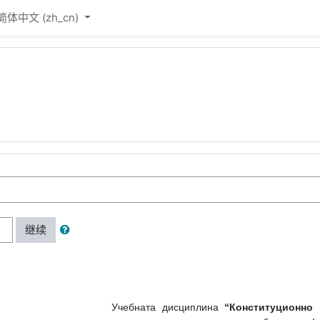
简体中文 ‎(zh_cn)‎
继续
Учебната дисциплина
“Конституционно 