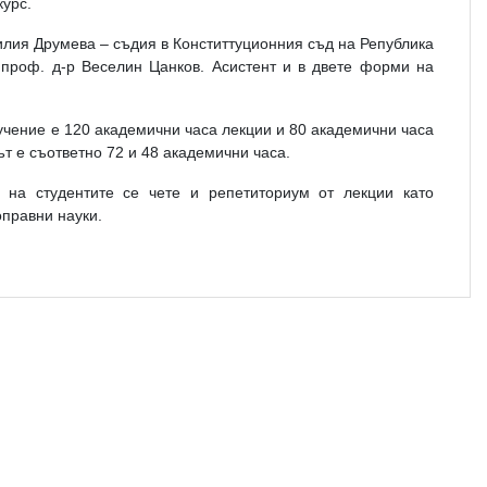
курс.
илия Друмева – съдия в Конститтуционния съд на Република
 проф. д-р Веселин Цанков. Асистент и в двете форми на
чение е 120 академични часа лекции и 80 академични часа
т е съответно 72 и 48 академични часа.
 на студентите се чете и репетиториум от лекции като
оправни науки.