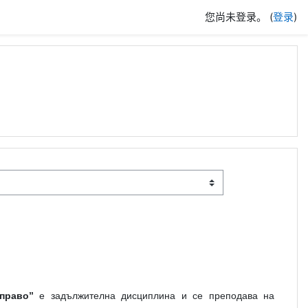
您尚未登录。 (
登录
)
право”
е задължителна дисциплина и се преподава на