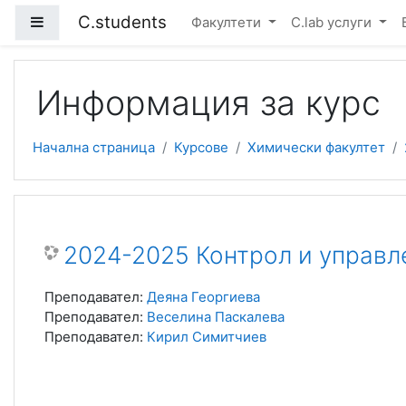
Прескочи на основното съдържание
C.students
Страничен панел
Факултети
C.lab услуги
Информация за курс
Начална страница
Курсове
Химически факултет
2024-2025 Контрол и управл
Преподавател:
Деяна Георгиева
Преподавател:
Веселина Паскалева
Преподавател:
Кирил Симитчиев