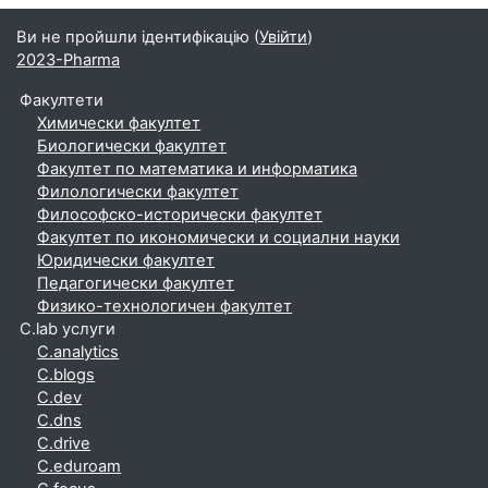
Ви не пройшли ідентифікацію (
Увійти
)
2023-Pharma
Факултети
Химически факултет
Биологически факултет
Факултет по математика и информатика
Филологически факултет
Философско-исторически факултет
Факултет по икономически и социални науки
Юридически факултет
Педагогически факултет
Физико-технологичен факултет
C.lab услуги
C.analytics
C.blogs
C.dev
C.dns
C.drive
C.eduroam