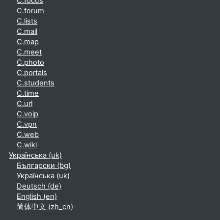
C.focus
C.forum
C.lists
C.mail
C.map
C.meet
C.photo
C.portals
C.students
C.time
C.url
C.voip
C.vpn
C.web
C.wiki
Українська ‎(uk)‎
Български ‎(bg)‎
Українська ‎(uk)‎
Deutsch ‎(de)‎
English ‎(en)‎
简体中文 ‎(zh_cn)‎