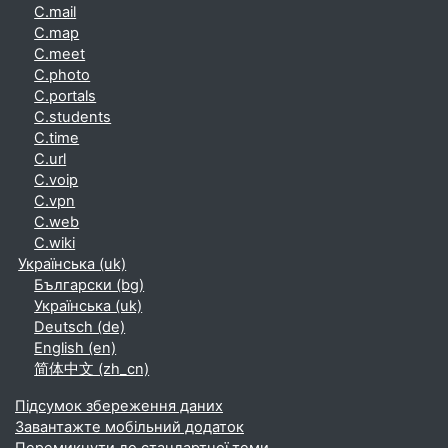
C.mail
C.map
C.meet
C.photo
C.portals
C.students
C.time
C.url
C.voip
C.vpn
C.web
C.wiki
Українська ‎(uk)‎
Български ‎(bg)‎
Українська ‎(uk)‎
Deutsch ‎(de)‎
English ‎(en)‎
简体中文 ‎(zh_cn)‎
Підсумок збереження даних
Завантажте мобільний додаток