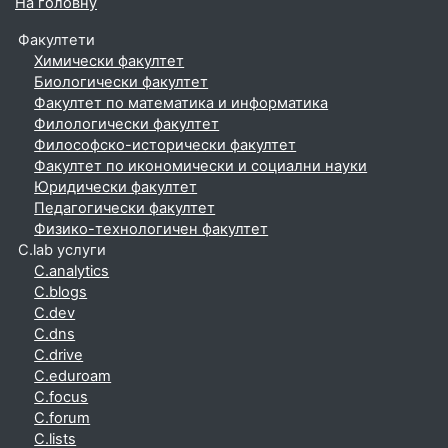
На головну
Факултети
Химически факултет
Биологически факултет
Факултет по математика и информатика
Филологически факултет
Философско-исторически факултет
Факултет по икономически и социални науки
Юридически факултет
Педагогически факултет
Физико-технологичен факултет
C.lab услуги
C.analytics
C.blogs
C.dev
C.dns
C.drive
C.eduroam
C.focus
C.forum
C.lists